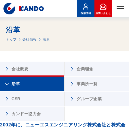
本文へ移動
採用情報
お問い合わせ
沿革
トップ
会社情報
沿革
会社概要
企業理念
沿革
事業所
一覧
CSR
グループ
企業
カンドー
協力会
2002年に、ニューエスエンジニアリング株式会社と株式会