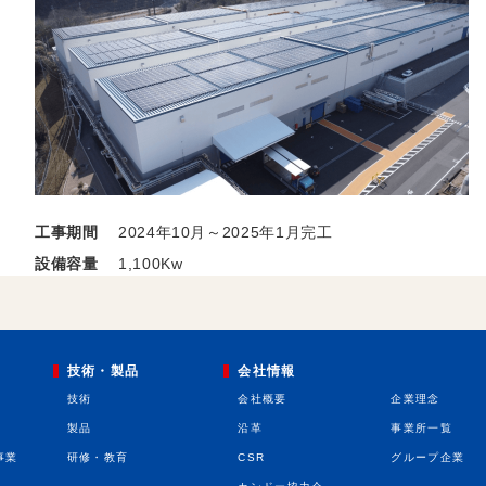
工事期間
2024年10月～2025年1月完工
設備容量
1,100Kw
技術・製品
会社情報
技術
会社概要
企業理念
製品
沿革
事業所一覧
事業
研修・教育
CSR
グループ企業